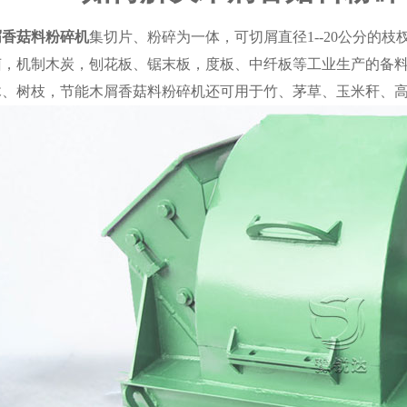
屑香菇料粉碎机
集切片、粉碎为一体，可切屑直径1--20公分的
菌，机制木炭，刨花板、锯末板，度板、中纤板等工业生产的备料
木、树枝，节能木屑香菇料粉碎机还可用于竹、茅草、玉米秆、
1
2
3
4