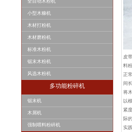
全自动木粉机
小型木糠机
木材打粉机
木材磨粉机
标准木粉机
皮
锯末木粉机
料
风选木粉机
正
间
多功能粉碎机
将
锯末机
以
紧
木屑机
际
强制喂料粉碎机
实