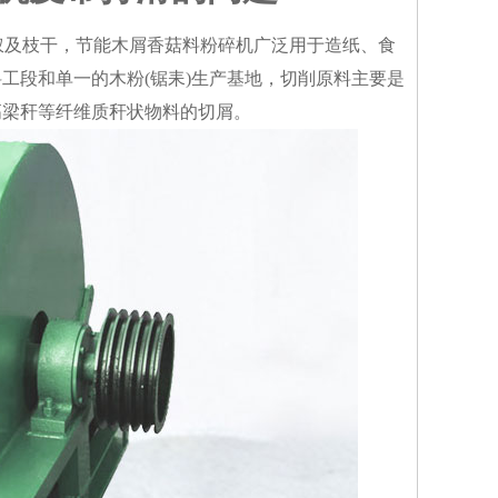
枝杈及枝干，节能木屑香菇料粉碎机广泛用于造纸、食
工段和单一的木粉(锯耒)生产基地，切削原料主要是
高梁秆等纤维质秆状物料的切屑。