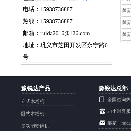
电话：15938736887
菌
热线：15938736887
菌
邮箱：ruida2016@126.com
菌
地址：巩义市芝田开发区永宁路6
号
豫锐达产品
豫锐达总部
全国咨询热线：
立式木粉机
24小时客服专
卧式木粉机
邮箱：ruida
多功能粉碎机