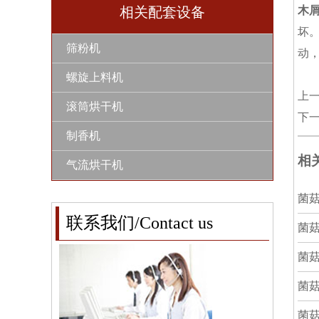
木
相关配套设备
坏
筛粉机
动
螺旋上料机
上
滚筒烘干机
下
制香机
相
气流烘干机
菌
联系我们/Contact us
菌
菌
菌
菌