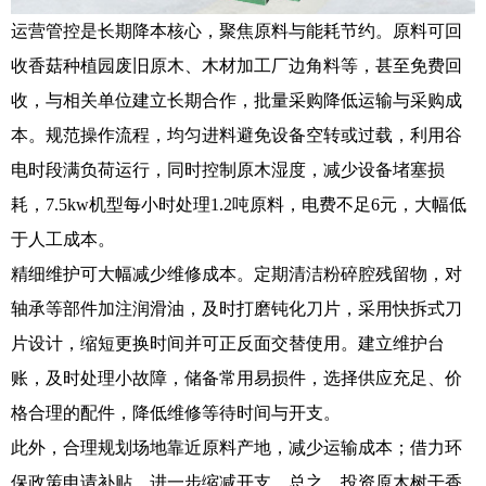
运营管控是长期降本核心，聚焦原料与能耗节约。原料可回
收香菇种植园废旧原木、木材加工厂边角料等，甚至免费回
收，与相关单位建立长期合作，批量采购降低运输与采购成
本。规范操作流程，均匀进料避免设备空转或过载，利用谷
电时段满负荷运行，同时控制原木湿度，减少设备堵塞损
耗，7.5kw机型每小时处理1.2吨原料，电费不足6元，大幅低
于人工成本。
精细维护可大幅减少维修成本。定期清洁粉碎腔残留物，对
轴承等部件加注润滑油，及时打磨钝化刀片，采用快拆式刀
片设计，缩短更换时间并可正反面交替使用。建立维护台
账，及时处理小故障，储备常用易损件，选择供应充足、价
格合理的配件，降低维修等待时间与开支。
此外，合理规划场地靠近原料产地，减少运输成本；借力环
保政策申请补贴，进一步缩减开支。总之，投资原木树干香