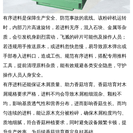
有序进料是保障生产安全、防范事故的底线。该粉碎机运转
时，内部刀片高速旋转，若进料无序，混入石块、金属等杂
质，会引发机身剧烈震动，飞溅的碎片可能伤及操作人员；
若违规用手推送原木，或进料忽快忽慢，易导致原木弹出或
手部卷入进料口，造成工伤。规范有序进料，搭配专用推料
工具，提前清理原料杂质，能有效规避各类安全隐患，守护
操作人员人身安全。
有序进料还能保证木屑质量、助力香菇培育。香菇培育对木
屑规格要求严格，进料不均会导致木屑粗细混杂、颗粒不
均，影响基质透气性和营养分布，进而影响香菇生长。而均
匀连续的进料，能让原木充分被粉碎，确保木屑粒度均匀、
质地细腻，符合香菇种植要求，同时避免设备频繁卡顿，提
升生产效率，为后续香菇培育奠定良好基础。